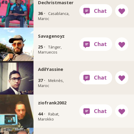
Dechristmaster
36 ·
Casablanca,
Maroc
Savagenoyz
25 ·
Tánger,
Marruecos
AdilYassine
37 ·
Meknès,
Maroc
ziofrank2002
44 ·
Rabat,
Marokko