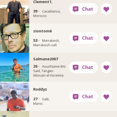
Clement1.
39 ·
Casablanca,
Morocco
ziontom6
53 ·
Marrakesh,
Marrakesh-safi
Salmane2007
26 ·
Aouchtame Bni
Said, Tangier-
tétouan-al Hoceima
Roddyz
27 ·
Salé,
Maroc