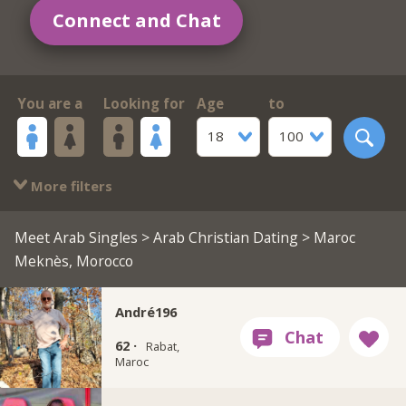
Connect and Chat
You are a
Looking for
Age
to
18
100
More filters
Meet Arab Singles
>
Arab Christian Dating
> Maroc
Meknès, Morocco
André196
62 ·
Rabat,
Maroc