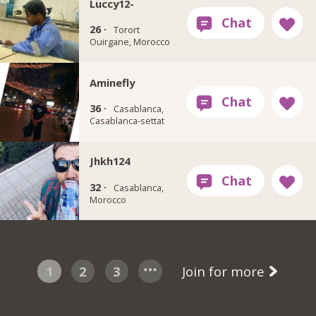
Luccy12-
26 ·
Torort
Ouirgane, Morocco
Aminefly
36 ·
Casablanca,
Casablanca-settat
Jhkh124
32 ·
Casablanca,
Morocco
1
2
3
Join for more