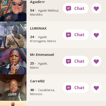
Agadirrr
54 ·
Agadir Melloul,
Marokko
LUMINAX
24 ·
Agadir
N'iznagane, Maroc
Mr.Emmanuel
25 ·
Agadir,
Maroc
Carrel02
46 ·
Casablanca,
Morocco