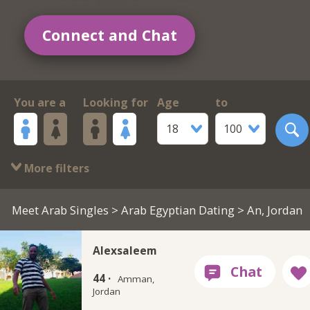
Connect and Chat
You are a
Looking for
Age
to
18
100
More filters
Meet Arab Singles
>
Arab Egyptian Dating
> An, Jordan
Alexsaleem
44 ·
Amman,
Jordan