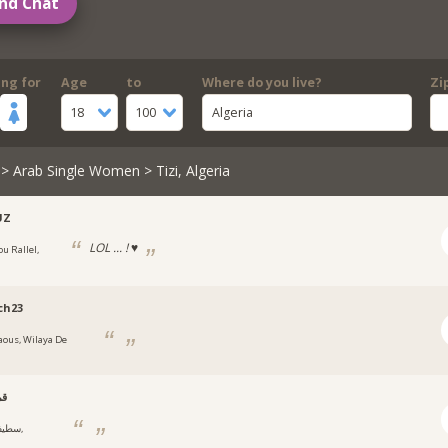
nd Chat
ing for
Age
to
Where do you live?
Zi
18
100
Algeria
>
Arab Single Women
> Tizi, Algeria
UZ
LOL ... ! ♥
ou Rallel,
ch23
aous, Wilaya De
قم
سطي‎,