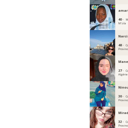
amar
40 ·
M
M'sila
Narci
48 ·
C
Provinc
Mane
27 ·
C
Algérie
Nino
30 ·
C
Provinc
Mirad
32 ·
C
Provinc