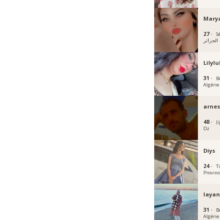
Mar
27 ·
Sé
الجزائر
Lilylu
31 ·
B
Algérie
arnes
48 ·
Ji
Dz
Diys
24 ·
T
Provinc
layan
31 ·
B
Algérie