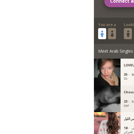
Connect a
You are a
Look
Meet Arab Singles
LOVE
35 ·
B
Dz
Chou
23 ·
K
Jijel
ر.الليل
18 ·
ف
الجزائر