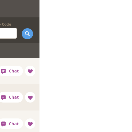
p Code