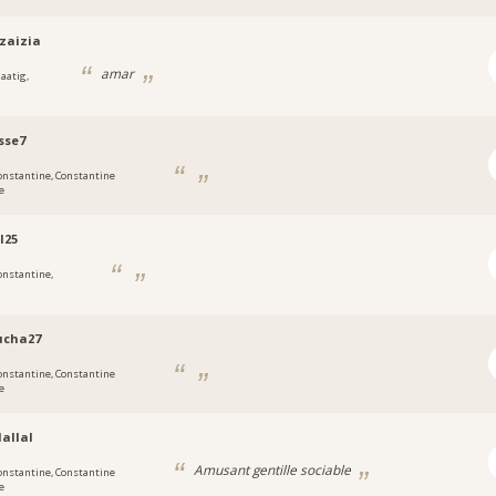
zaizia
amar
aatig,
sse7
onstantine, Constantine
e
l25
onstantine,
ucha27
onstantine, Constantine
e
allal
Amusant gentille sociable
onstantine, Constantine
e