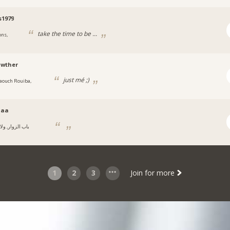
s1979
take the time to be ...
ons,
awther
just mé ;)
aouch Rouiba,
aaa
باب الزوار, ولا
1
2
3
Join for more