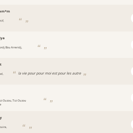
yam*m
tif,
lya
ordj Bou Arreridj,
t
la vie pour pour moi est pour les autre
jel,
izi Ouzou, Tizi Ouzou
e
y
ouira,