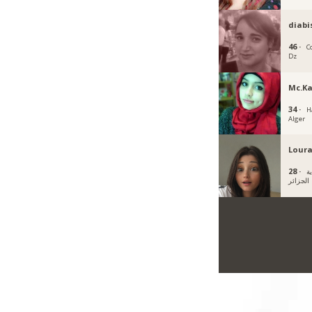
diabi
46 ·
C
Dz
Mc.K
34 ·
H
Alger
Lour
28 ·
ية
الجزائر