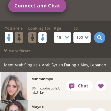
Connect and Chat
You are a
Looking for
Age
to
18
100
More filters
Meet Arab Singles
>
Arab Syrian Dating
> Aley, Lebanon
Mmmmmyo
36 ·
دكوانة, محافظة
جبل لبنان
Mayoc