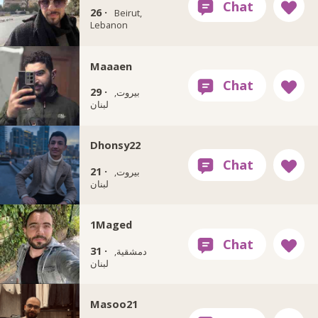
26 ·
Beirut,
Lebanon
Maaaen
29 ·
بيروت,
لبنان
Dhonsy22
21 ·
بيروت,
لبنان
1Maged
31 ·
دمشقية,
لبنان
Masoo21