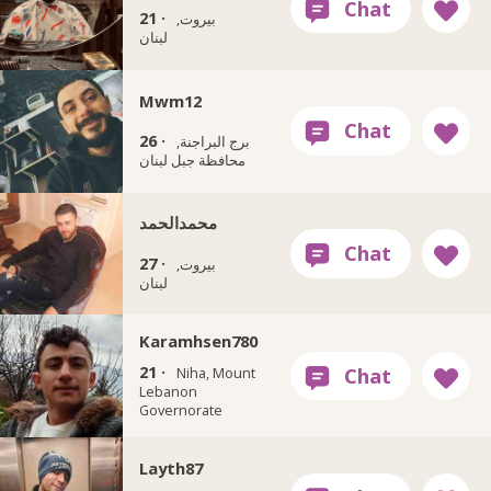
21 ·
بيروت,
لبنان
Mwm12
26 ·
برج البراجنة,
محافظة جبل لبنان
محمدالحمد
27 ·
بيروت,
لبنان
Karamhsen780
21 ·
Niha, Mount
Lebanon
Governorate
Layth87