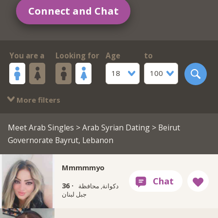
Connect and Chat
You are a
Looking for
Age
to
18
100
More filters
Meet Arab Singles
>
Arab Syrian Dating
> Beirut
Governorate Bayrut, Lebanon
Mmmmmyo
36 ·
دكوانة, محافظة
جبل لبنان