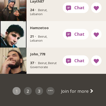
Layth87
24 ·
Beirut,
Lebanon
Hamzetoo
21 ·
Beirut,
Lebanon
John_778
37 ·
Beirut, Beirut
Governorate
1
2
3
Join for more