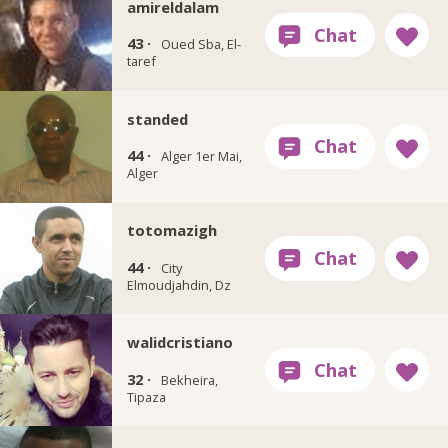
amireldalam
43 ·
Oued Sba, El-
taref
standed
44 ·
Alger 1er Mai,
Alger
totomazigh
44 ·
City
Elmoudjahdin, Dz
walidcristiano
32 ·
Bekheira,
Tipaza