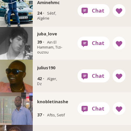
Aminehmc
24 ·
Sétif,
Algérie
juba_love
39 ·
Ain El
Hammam, Tizi-
ouzou
julius190
42 ·
Alger,
Dz
knobletinashe
37 ·
Aftis, Setif